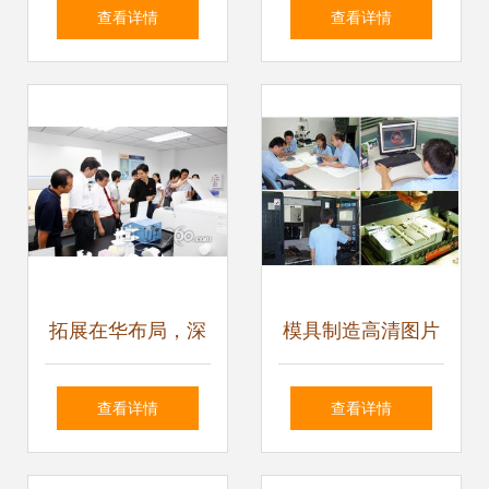
座、内套、合金
以精密测控与专业
查看详情
查看详情
套、轴套、防磨套
服务，赋能工业自
等硬质合金关键配
动化未来
件
拓展在华布局，深
模具制造高清图片
耕中国市场 赛默飞
中山市汉信现代设
查看详情
查看详情
世尔科技中国技术
计制造技术服务中