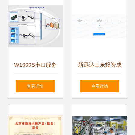
和解决方案认证
W1000S串口服务
新迅达山东投资成
器 万维盈创科技打
立生物科技新公
查看详情
查看详情
造稳定可靠的数据
司，聚焦技术服务
互联新标杆
与研发创新