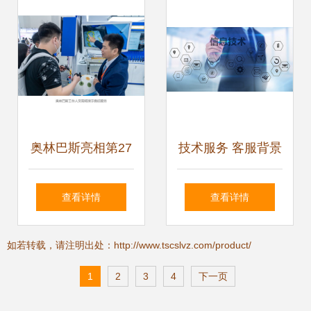
中心北京客户体验
心的技术实力展现
中心正式落成
奥林巴斯亮相第27
技术服务 客服背景
届全国手术室护理
图片素材，专业视
查看详情
查看详情
学术交流会议，以
觉助力客户体验升
如若转载，请注明出处：http://www.tscslvz.com/product/
创新技术服务赋能
级
1
2
3
4
下一页